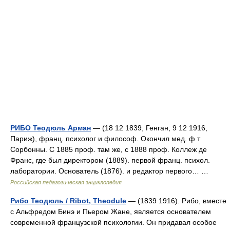
РИБО Теодюль Арман
— (18 12 1839, Генган, 9 12 1916,
Париж), франц. психолог и философ. Окончил мед. ф т
Сорбонны. С 1885 проф. там же, с 1888 проф. Коллеж де
Франс, где был директором (1889). первой франц. психол.
лаборатории. Основатель (1876). и редактор первого… …
Российская педагогическая энциклопедия
Рибо Теодюль / Ribot, Theodule
— (1839 1916). Рибо, вместе
с Альфредом Бинэ и Пьером Жане, является основателем
современной французской психологии. Он придавал особое