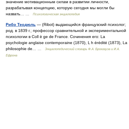
значение мотивационным силам в развитии личности,
разрабатывая концепцию, которую сегодня мы могли бы
назвать… …
Психологическая энциклопедия
Рибо Теодюль
— (Ribot) выдающийся французский психолог;
род. в 1839 г.; профессор сравнительной и экспериментальной
психологии в Coll è ge de France. Сочинения его: La
psychologie anglaise contemporaine (1870), L h érédité (1873), La
philosophie de… …
Энциклопедический словарь Ф.А. Брокгауза и И.А.
Ефрона