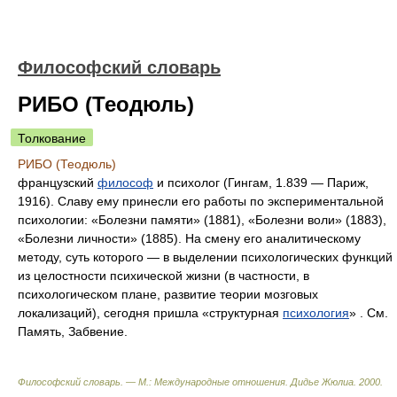
Философский словарь
РИБО (Теодюль)
Толкование
РИБО (Теодюль)
французский
философ
и психолог (Гингам, 1.839 — Париж,
1916). Славу ему принесли его работы по экспериментальной
психологии: «Болезни памяти» (1881), «Болезни воли» (1883),
«Болезни личности» (1885). На смену его аналитическому
методу, суть которого — в выделении психологических функций
из целостности психической жизни (в частности, в
психологическом плане, развитие теории мозговых
локализаций), сегодня пришла «структурная
психология
» . См.
Память, Забвение.
Философский словарь. — М.: Международные отношения
.
Дидье Жюлиа
.
2000
.