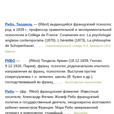
Рибо, Теодюль
— (Ribot) выдающийся французский психолог,
род. в 1839 г.; профессор сравнительной и экспериментальной
психологии в Collège de France. Сочинения его: La psychologie
anglaise contemporaine (1870), L hérédité (1873), La philosophie
de Schopenhauer… …
Энциклопедический словарь Ф.А. Брокгауза и И.А.
Ефрона
РИБО
— (Ribot) Теодюль Арман (18.12.1839, Генган,
9.12.1916, Париж), франц. психолог, родоначальник опытного
направления во франц. психологии. Выступив против
спиритуализма т. н. эклектич. школы (В. Кузен и др.),
господствовавшей во франц.… …
Философская энциклопедия
Рибо
— (фр. Ribot) французская фамилия. Известные
носители: Александр Феликс Жозеф Рибо французский
политик и государственный деятель, неоднократно возглавлял
кабинет министров Франции. Марк Рибо американский
гитарист и композитор, студийный… …
Википедия