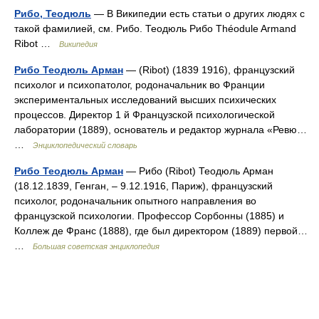
Рибо, Теодюль
— В Википедии есть статьи о других людях с
такой фамилией, см. Рибо. Теодюль Рибо Théodule Armand
Ribot …
Википедия
Рибо Теодюль Арман
— (Ribot) (1839 1916), французский
психолог и психопатолог, родоначальник во Франции
экспериментальных исследований высших психических
процессов. Директор 1 й Французской психологической
лаборатории (1889), основатель и редактор журнала «Ревю…
…
Энциклопедический словарь
Рибо Теодюль Арман
— Рибо (Ribot) Теодюль Арман
(18.12.1839, Генган, ‒ 9.12.1916, Париж), французский
психолог, родоначальник опытного направления во
французской психологии. Профессор Сорбонны (1885) и
Коллеж де Франс (1888), где был директором (1889) первой…
…
Большая советская энциклопедия